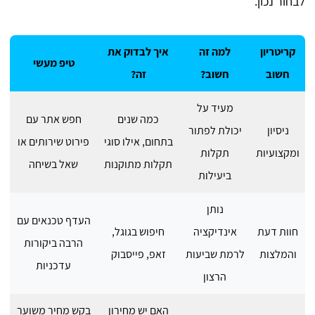
לבחור נכון.
קריטריון
למה זה
איך לבדוק את
טיפ מעשי
חשוב
חשוב?
זה?
מעיד על
כמה שנים
חפש אתר עם
ניסיון
יכולת לפתור
בתחום, אילו סוגי
פירוט שירותים או
ומקצועיות
תקלות
תקלות מתוקנות
שאל בשיחה
ביעילות
נותן
העדף טכנאים עם
חוות דעת
אינדיקציה
חיפוש בגוגל,
הרבה ביקורות
והמלצות
לרמת שביעות
זאפ, פייסבוק
עדכניות
הרצון
האם יש מחירון
בקש מחיר משוער