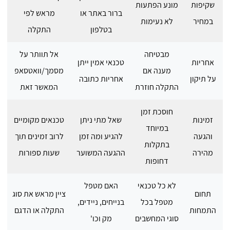
שקיפות
מונע הפתעות
ברור באתר או
מראש לפי
במחיר
לא נעימות
בטלפון
התקלה
מבטיחה
אל תוותר על
אחריות
טכנאי אמין ייתן
מענה אם
מסמך/וואטסאפ
על תיקון
אחריות כתובה
התקלה חוזרת
המאשר זאת
חוסכת זמן
זמינות
שאל מתי ניתן
טכנאים מקומיים
במיוחד
והגעה
להגיע ומה זמן
לרוב זמינים תוך
בתקלות
מהירה
ההגעה המשוער
שעות ספורות
דחופות
לא כל טכנאי
האם מטפל
תחום
ציין מראש את סוג
מטפל בכל
בנייחים, ניידים,
התמחות
התקלה או הדגם
סוגי המחשבים
מק וכו'