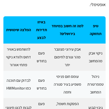
אופטימלי.
באיזו
טיפ
למה זה חשוב במיוחד
תדירות
המלצה שימושית
תחזוקה
בירושלים?
לבצע
אבק עירוני מצטבר
להשתמש באוויר
ניקוי אבק
פעם
מהר וגורם לחימום
דחוס ולוודא ניקוי
מהמחשב
בחודש
יתר
פתחי אוורור
ניהול
עומס חום פנימי
פעם
לבדוק עם תוכנה
טמפרטורת
משפיע בעיר סגורה
בחודש
כמו HWMonitor
המחשב
וחמה
הפסקות חשמל,
פעם
גיבוי קבוע
לגבות לכונן חיצוני