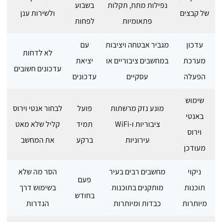
נפילות מתח, תקלות
בשבוע
של קבצים
ולשירות ענן
פתאומיות
לפחות
עדכון
מגביר אבטחה ויציבות
עם
לא לדחות
מערכת
במחשבים ציבוריים או
יציאת
עדכונים חשובים
הפעלה
עסקיים
עדכונים
שימוש
מונע נזק מרשתות
פועל
לבחור אנטי וירוס
באנטי
ציבוריות ו-WiFi
תמיד
קליל שלא מאט
וירוס
עירוניות
ברקע
את המחשב
מעודכן
ניקוי
מחשבים רבים בעיר
הסר מה שלא
פעם
תוכנות
מותקנים בתוכנות
בשימוש דרך
בחודש
מיותרות
כבדות ומיותרות
הגדרות