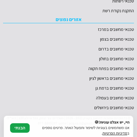
טכנאי רשתות
התקנת נקודת רשת
אזורים נפוצים
טכנאי מחשבים במרכז
טכנאי מחשבים בצפון
טכנאי מחשבים בדרום
טכנאי מחשבים בחולון
טכנאי מחשבים בפתח תקווה
טכנאי מחשבים בראשון לציון
טכנאי מחשבים ברמת גן
טכנאי מחשבים בעפולה
טכנאי מחשבים בירושלים
© כל הזכויות שמורות למחשב בקוויק 2021 - 2026 | משרדים: צור יצחק, נחל איילון 20ב | דוא"ל:
היי, יש אצלנו עוגיות!🍪
pcq.co.il@gmail.com | טלפון: 077-8805207
אנו משתמשים בעוגיות לשיפור ותפעול האתר. פרטים נוספים
הבנתי
ב
מדיניות הפרטיות
.