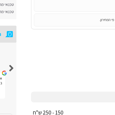
טכנאי מח
טכנאי מחש
י המחירון.
ח
אבי צידון
חוויה טובה
את
בפ
150 - 250 ש"ח