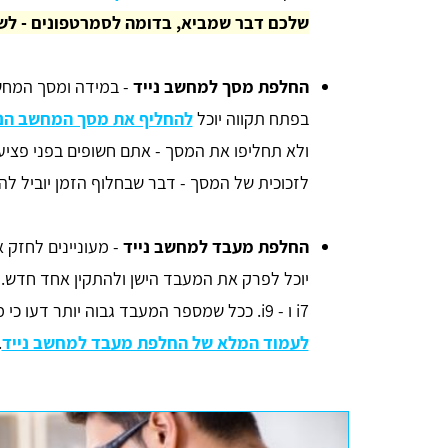
שלכם דבר שמביא, בדומה לסמרטפונים - לש
החלפת מסך למחשב נייד
- במידה ומסך המח
בפתח תקווה יוכל
להחליף את מסך המחשב הנ
ולא תחליפו את המסך - אתם חשופים בפני פציע
לזכוכית של המסך - דבר שבחלוף הזמן יוביל ל
החלפת מעבד למחשב נייד
- מעוניינים לחזק
i7 ו - i9. ככל שמספר המעבד גבוה יותר דעו כי מדובר במעבד עוצמתי יותר. למידע נוסף, היכנסו
לעמוד המלא של החלפת מעבד למחשב נייד
.