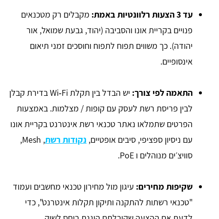
עד 3 הצעות רלוונטיות באמת:
מקבלים רק מטכנאים
פנויים בקריית אונו והסביבה (יהוד, גבעת שמואל, אור
יהודה). כך משווים תפוח לתפוח וחוסכים זמני תיאום
אינסופיים.
התאמה לפי צורך:
יש הבדל בין תקלת Wi‑Fi בדירת קבלן
לבין פריסת רשת לעסק עם קופות / מצלמות. באמצעות
הפרטים שתמלאו נאתר טכנאי רשת אינטרנט בקריית אונו
עם ניסיון ספציפי, סיבים אופטיים,
נקודות רשת
, Mesh,
סוויצ׳ים מנוהלים ו PoE.
שקיפות מחירים:
עיגון מול מחירון טכנאי מחשבים ועמוד
"טכנאי רשתות להתקנה ותיקון תקלות אינטרנט", כדי
לדעת אם ההצעה שקיבלתם הוגנת ביחס לשוק.