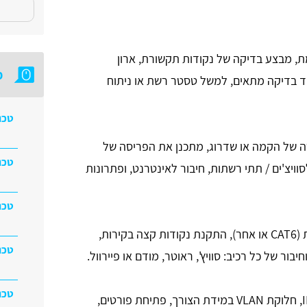
, מבצע בדיקה של נקודות תקשורת, ארון
מ
יוד בדיקה מתאים, למשל טסטר רשת או ניתוח
טכנ
 של הקמה או שדרוג, מתכנן את הפריסה של
טכנ
ויצ'ים / תתי רשתות, חיבור לאינטרנט, ופתרונות
טכנ
כוללת השחלת כבלי רשת (CAT6 או אחר), התקנת נקודות קצה בקירות,
טכנ
וחיבור של כל רכיב: סוויץ', ראוטר, מודם או פיירוול.
טכנ
הטכנאי מגדיר כתובות IP, חלוקת VLAN במידת הצורך, פתיחת פורטים,