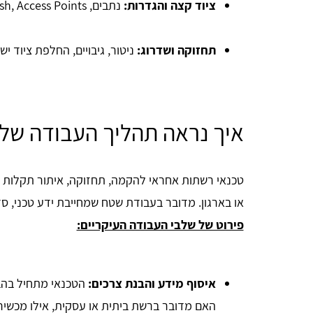
ציוד קצה והגדרות:
נתבים, Mesh, Access Points, בקרים מרכזיים וניהול מרחוק.
תחזוקה ושדרוג:
ניטור, גיבויים, החלפת ציוד י
איך נראה תהליך העבודה של
Tia Swis
טכנאי רשתות אחראי להקמה, תחזוקה, איתור תקלות ו
או בארגון. מדובר בעבודת שטח שמחייבת ידע טכני, סד
פירוט של שלבי העבודה העיקריים:
איסוף מידע והבנת צרכים:
הטכנאי מתחיל בהב
האם מדובר ברשת ביתית או עסקית, אילו מכשי