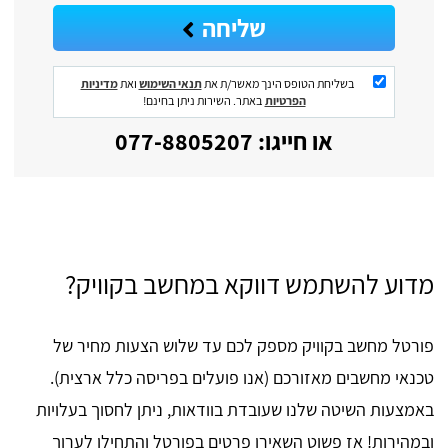
שליחה
בשליחת הטופס הינך מאשר/ת את
תנאי השימוש
ואת
מדיניות
הפרטיות
באתר. השירות ניתן בחינם!
או חייגו: 077-8805207
מדוע להשתמש דווקא במחשב בקוויק?
פורטל מחשב בקוויק מספק לכם עד שלוש הצעות מחיר של
טכנאי מחשבים מאזורכם (אנו פועלים בפריסה כלל ארצית).
באמצעות השיטה שלנו שעובדת בוודאות, ניתן לחסוך בעלויות
ובמהירות! אז פשוט השאירו פרטים בפורטל והתחילו לערוך