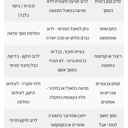
סדק קטן בזווית
לרוב פגיעה חיצונית ללא
זכוכית / כיסוי
המסך
פגיעה בפאנל התצוגה
בלבד)
כתם שחור
נזק לפאנל הפנימי - לרוב
החלפת מסך מלאה
שמתפשט
נגרם מלחץ או מכה ישירה
בעיית חיבור, כבל או
ריצוד או קפיצות
לרוב תיקון - בדיקת
כרטיס גרפי - לא תמיד
בתמונה
כבל/חיבור פנימי
המסך אשם
קווים צבעוניים
תלוי מקרה - לעיתים
פגיעה בפאנל או בחיבור -
אנכיים או
תיקון, לעיתים
תלוי בעוצמת התקלה
אופקיים
החלפה
מסך חשוך
ייתכן שמדובר בתאורה
לרוב תיקון פנימי
לגמרי אבל
אחורית או בקונקטור