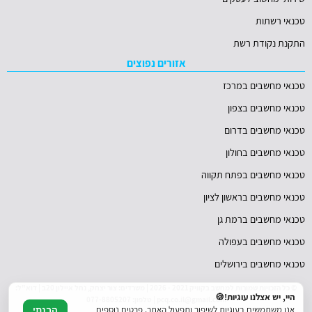
טכנאי רשתות
התקנת נקודת רשת
אזורים נפוצים
טכנאי מחשבים במרכז
טכנאי מחשבים בצפון
טכנאי מחשבים בדרום
טכנאי מחשבים בחולון
טכנאי מחשבים בפתח תקווה
טכנאי מחשבים בראשון לציון
טכנאי מחשבים ברמת גן
טכנאי מחשבים בעפולה
טכנאי מחשבים בירושלים
© כל הזכויות שמורות למחשב בקוויק 2021 - 2026 | משרדים: צור יצחק, נחל איילון 20ב | דוא"ל:
היי, יש אצלנו עוגיות!🍪
pcq.co.il@gmail.com | טלפון: 077-8805207
אנו משתמשים בעוגיות לשיפור ותפעול האתר. פרטים נוספים
הבנתי