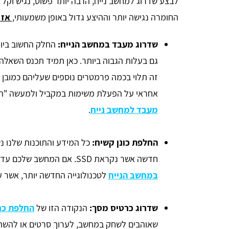
לבצע שדרוג למחשב נייח, הרבה יותר פשוט, נגיש וק
החומרה נגישה יותר וההיצע גדול באופן משמעותי,
אז 
שדרוג מעבד במחשב הנייח:
החלק החשוב ביות
גם בעלות הגבוה ביותר. כאן תמיד תכנס השאלה
זה תלוי בכמה פרמטרים נוספים שעליהם כמובן 
אחראי על הפעלת משימות במקביל ולמעשה "המ
מעבד למחשב נייח
.
החלפת כונן קשיח:
כל המידע והתוכנות שלנו נש
חדשה אשר נקראת SSD. אם המחשב שלכם עדיין עובד על SATA, רצוי
במחשב הנייח
לטכנולוגייה החדשה יותר, אשר ע
שדרוג כרטיס מסך:
הנקודה הזו של
החלפת כר
שאוהבים לשחק במחשב, לערוך סרטים או להשת