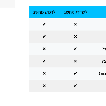
לשדרג מחשב
לרכוש מחשב
✔
✕
✔
✕
ד?
✔
✕
✔
✕
ות?
✔
✕
✕
✔