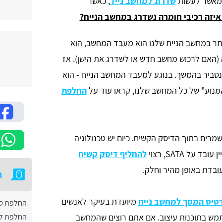
ל מאשר לעשות
שדרוג למחשב נייד
, כאשר
איזה רכיבי חומרה נשדרג במחשב הנייח?
ר במחשב הנייח שלנו הוא מעבד המחשב, הוא
 (האם לרכוש מחשב חדש או לשדרג את הישן). אז
נסביר בהמשך. בנוגע למעבד המחשב הנייח - הוא
נוע" של כל המחשב שלנו, קראו עוד על
החלפת
מרים בתוך הדיסק הקשיח. כיום יש טכנולוגיה
להחליף דיסק קשיח
ובדת באופן מהיר וחלק.
ת
טיס המסך למחשב נייח
מיועדת בעיקר לאנשים
החלפת ס
מש בתוכנות עיצוב. אם אתם רוצים שהמחשב
החלפת לו