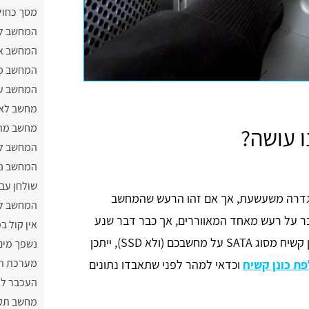
מסך כחול
המחשב ל
המחשב אי
המחשב מ
המחשב ע
מחשב לא 
מחשב מת
 עושה?
המחשב לא
המחשב נ
שולחן עב
גדרה משעשעת, אך אם זהו הרעש שהמחשב
המחשב לא
בר על רעש מאחד המאווררים, אך כבר דבר שנע
אין קול 
על ציר יכול לגרום לבעיות מסוג זה. אם קיים כונן קשיח מסוג SATA על מחשבכם (ולא SSD), ייתכן
נשפך מים
מערכת הפ
ת כונן קשיח
וכדאי למהר לפני שתאבדו נתונים
העכבר לא
מחשב תקו