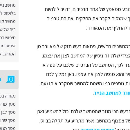
מחשב נייד
ובע ממאמץ של אחד הרכיבים, זה יכול להיות
בלוטוס ל
 שמנסים לקרר את החלקים. אם הם גורמים
מחשב קו
ו להחליף את המאוורר.
ריח של ש
חיפוש במ
איפוס מח
במחשבים חדשים, פתאום רעש חזק של מאוורר מן
המחשב לא
ידי שלו? זה ניסיון של המחשב לצנן את עצמו.
עד לכך, המחשב על הברכיים שלכם על ספה או
 והוא מנסה לצנן את עצמו. כאן נמליץ לכם
ת
ת נוספים כמו משטח למחשב שמקרר אותו (עם
רר למחשב הנייד
.
נקודה ב
מסך מחש
עש הכי מוזר שהמחשב שלכם יכול להשמיע ואכן
מסך לבן 
של צפצוף במחשב אשר מתריע על תקלה בביוס,
מסך שחו
מסך מגע 
בנו על
צפצוף מהמחשב
כאן.