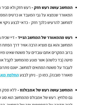
המחשב עושה רעש חזק -
רעש חזק ולא סביר נ
המאוורר שנמצא על גבי המעבד או כרטיס המסך
למחשב להרעיש כלכך חזק - כדאי לבצע ניקוי א
רעש מהמאוורר של המחשב הנייד -
דיי שכיח 
המחשב והוא גם מוציא הרבה אוויר דרך הפתח הצ
ברוב המקרים אתם עובדים על משטח שאינו מיו
מיטה (בד כלשהו) אשר מונע מהמחשב לקבל אוויר
לעבוד על משטח המתאים למחשב. ישנם פתרונו
מאוורר מובנה), כמו כן - ניתן לבצע
החלפת מאוו
המחשב עושה רעש של אמבולנס -
ללא ספק הר
גם מלחיץ. רעש של אמבולס מהמחשב הוא סוג 
לרוב מדובר על התחממות יתר של המחשב. הרח