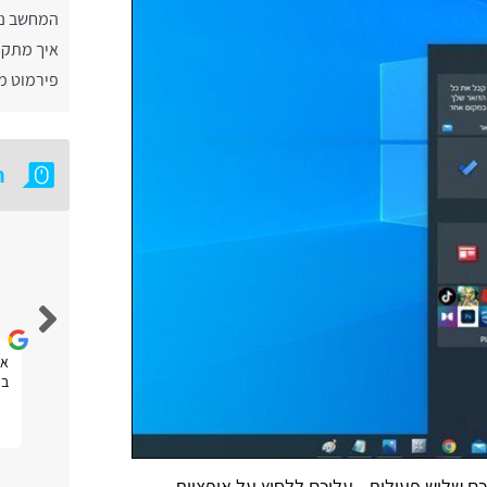
המחשב נ
איך מתקי
פירמוט מ
ח
אבי צידון
חוויה טובה
את
בפ
 שלוש פעולות - עליכם ללחוץ על אופציית