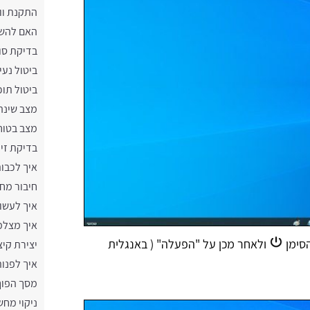
התקנת וו
האם להשא
בדיקת סו
ביטול נע
ביטול תו
מצב שינה
מצב בטוח
בדיקת זי
איך לכבו
חיבור מח
איך לעשו
איך מצלמ
הסימן
ולאחר מכן על "הפעלה" ( באנגלית
יצירת קיצ
איך לפנו
מסך הפו
ניקוי מחש