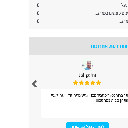
נעל
נים פונטים במחשב
חשב
וות דעת אחרונות
tal gafni
ר ברור מאוד מסביר מצויין נגיש נהיר וקל , ישר ולעניין
אתר כל ונוח
תרון בעיות במחשב!!!
לצפייה בכל הביקורות